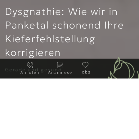
Dysgnathie: Wie wir in
Panketal schonend Ihre
Kieferfehlstellung
korrigieren
Gerade und gesund
Jobs
Anrufen
Anamnese
Wir informieren über folgende Themen:
Definition
Druckmessung
Vorteile
FAQs